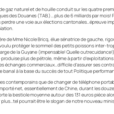
s de gaz naturel et de houille conduit sur les quatre pre
iques des Douanes (TAB.)….plus de 6 milliards par mois! 
 sans perdre une voie aux élections cantonales…épreuve
Nation.
ière de Mme Nicole Bricq, élue sénatrice de gauche, ri
oulu protéger le sommeil des petits poissons inter-tropi
u large de la Guyane (impensable! Quelle outrecuidance
ce produise plus de pétrole, même à partir d’exploitation
s échanges commerciaux…difficile d’assurer ses contrad
 banal à la base du succès de tout Politique performan
ses contemporains que de changer de téléphone portabl
importé net, essentiellement de Chine, durant les douze
porte la bestiole moyenne autour des 131 euros pièce alo
 plus…tel pourrait être le slogan de notre nouveau mini