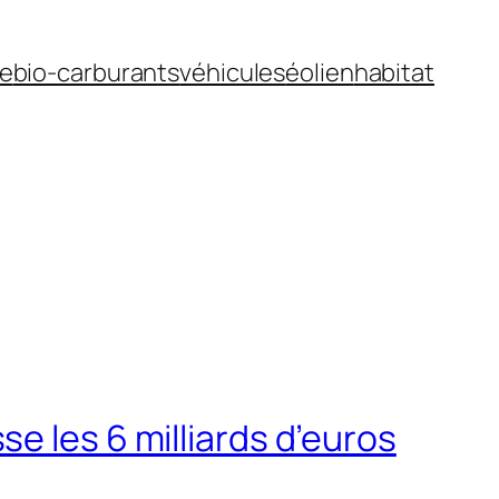
ue
bio-carburants
véhicules
éolien
habitat
e les 6 milliards d’euros