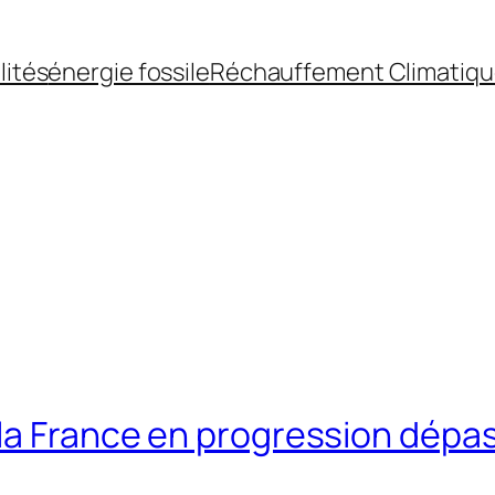
lités
énergie fossile
Réchauffement Climatiq
la France en progression dépass