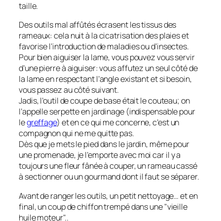
taille.
Des outils mal affûtés écrasent les tissus des
rameaux: cela nuit à la cicatrisation des plaies et
favorise l’introduction de maladies ou d’insectes.
Pour bien aiguiser la lame, vous pouvez vous servir
d’une pierre à aiguiser: vous affutez un seul côté de
la lame en respectant l’angle existant et si besoin,
vous passez au côté suivant.
Jadis, l’outil de coupe de base était le couteau; on
l’appelle serpette en jardinage (indispensable pour
le
greffage
) et en ce qui me concerne, c’est un
compagnon qui ne me quitte pas.
Dès que je mets le pied dans le jardin, même pour
une promenade, je l’emporte avec moi car il y a
toujours une fleur fânée à couper, un rameau cassé
à sectionner ou un gourmand dont il faut se séparer.
Avant de ranger les outils, un petit nettoyage… et en
final, un coup de chiffon trempé dans une "vieille
huile moteur"..