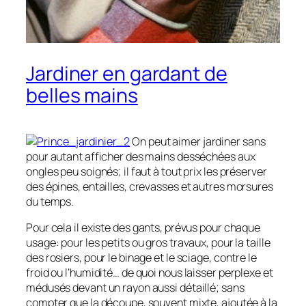
Jardiner en gardant de
belles mains
On peut aimer jardiner sans
pour autant afficher des mains desséchées aux
ongles peu soignés; il faut à tout prix les préserver
des épines, entailles, crevasses et autres morsures
du temps.
Pour cela il existe des gants, prévus pour chaque
usage: pour les petits ou gros travaux, pour la taille
des rosiers, pour le binage et le sciage, contre le
froid ou l’humidité… de quoi nous laisser perplexe et
médusés devant un rayon aussi détaillé; sans
compter que la découpe, souvent mixte, ajoutée à la