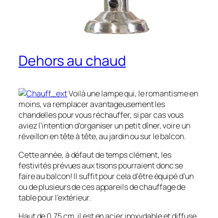
Dehors au chaud
Voilà une lampe qui, le romantisme en
moins, va remplacer avantageusement les
chandelles pour vous réchauffer, si par cas vous
aviez l’intention d’organiser un petit dîner, voire un
réveillon en tête à tête, au jardin ou sur le balcon.
Cette année, à défaut de
temps clément, les
festivités prévues aux tisons pourraient donc se
faire au balcon! Il suffit pour cela d’être équipé d’un
ou de plusieurs de ces appareils de chauffage de
table pour l’extérieur.
Haut de 0,75 cm, il est en acier inoxydable et diffuse