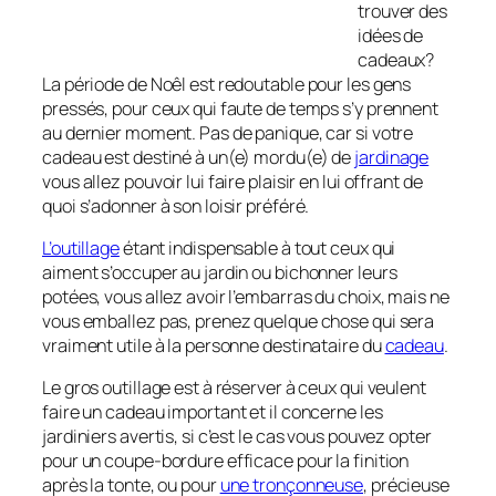
trouver des
idées de
cadeaux?
La période de Noêl est redoutable pour les gens
pressés, pour ceux qui faute de temps s’y prennent
au dernier moment. Pas de panique, car si votre
cadeau est destiné à un(e) mordu(e) de
jardinage
vous allez pouvoir lui faire plaisir en lui offrant de
quoi s’adonner à son loisir préféré.
L’outillage
étant indispensable à tout ceux qui
aiment s’occuper au jardin ou bichonner leurs
potées, vous allez avoir l’embarras du choix, mais ne
vous emballez pas, prenez quelque chose qui sera
vraiment utile à la personne destinataire du
cadeau
.
Le gros outillage est à réserver à ceux qui veulent
faire un cadeau important et il concerne les
jardiniers avertis, si c’est le cas vous pouvez opter
pour un coupe-bordure efficace pour la finition
après la tonte, ou pour
une tronçonneuse
, précieuse