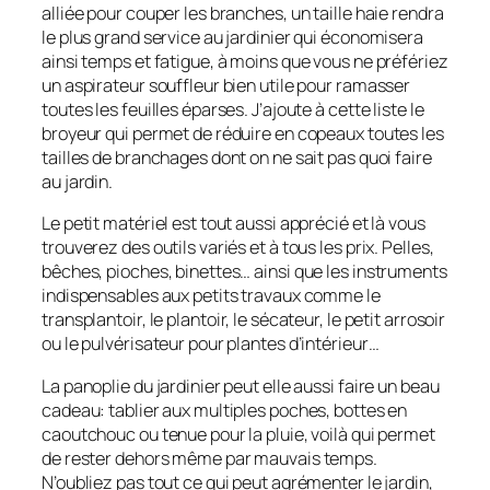
alliée pour couper les branches, un taille haie rendra
le plus grand service au jardinier qui économisera
ainsi temps et fatigue, à moins que vous ne préfériez
un aspirateur souffleur bien utile pour ramasser
toutes les feuilles éparses. J’ajoute à cette liste le
broyeur qui permet de réduire en copeaux toutes les
tailles de branchages dont on ne sait pas quoi faire
au jardin.
Le petit matériel est tout aussi apprécié et là vous
trouverez des outils variés et à tous les prix. Pelles,
bêches, pioches, binettes… ainsi que les instruments
indispensables aux petits travaux comme le
transplantoir, le plantoir, le sécateur, le petit arrosoir
ou le pulvérisateur pour plantes d’intérieur…
La panoplie du jardinier peut elle aussi faire un beau
cadeau: tablier aux multiples poches, bottes en
caoutchouc ou tenue pour la pluie, voilà qui permet
de rester dehors même par mauvais temps.
N’oubliez pas tout ce qui peut agrémenter le jardin,