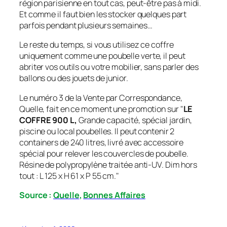
région parisienne en tout cas, peut-être pas à midi.
Et comme il faut bien les stocker quelques part
parfois pendant plusieurs semaines…
Le reste du temps, si vous utilisez ce coffre
uniquement comme une poubelle verte, il peut
abriter vos outils ou votre mobilier, sans parler des
ballons ou des jouets de junior.
Le numéro 3 de la Vente par Correspondance,
Quelle, fait en ce moment une promotion sur "
LE
COFFRE 900 L,
Grande capacité, spécial jardin,
piscine ou local poubelles. Il peut contenir 2
containers de 240 litres, livré avec accessoire
spécial pour relever les couvercles de poubelle.
Résine de polypropylène traitée anti-UV. Dim hors
tout : L 125 x H 61 x P 55 cm."
Source :
Quelle
,
Bonnes Affaires