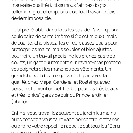
mauvaise qualité du tissu nous fait des doigts
tellement gros et empesés, que tout travail précis
devient impossible.
Il est préférable, dans tous les cas, de n’avoir qu’une
seule paire de gants (même si 2 c’est mieux), mais
de qualité; choisissez-les en cuir, assez épais pour
protéger les mains, mais souples et bien ajustés
pour faire un travail précis; ne les prenez pas trop
courts, un gant qui remonte sur l’avant-bras protège
vos poignets et les manches des vêtements. Un
grand choix et des prix qui vont de pair avec la
qualité, chez Mapa, Gardena, et Rostaing, avec
personnellement un petit faible pour les très beaux
et très "chics" gants de cuir du Prince jardinier
(photo).
Enfin si vous travaillez souvent au jardin les mains
nues pensez à vous faire vacciner contre le tétanos
ou à faire votre rappel; le rappel, c’est tous les 10ans
et passé ce délai il faut tout refaire