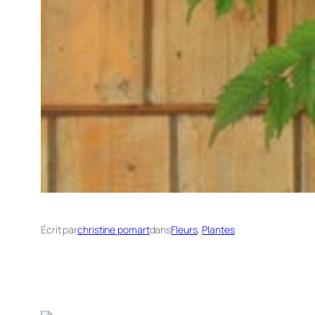
Écrit par
christine pomart
dans
Fleurs
, 
Plantes