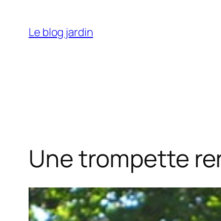
Aller
au
Le blog jardin
contenu
Une trompette re