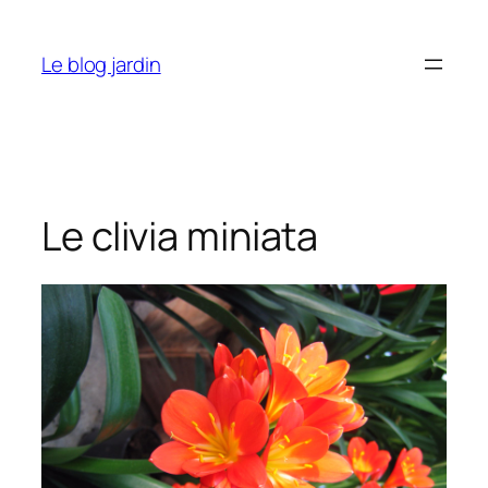
Aller
au
Le blog jardin
contenu
Le clivia miniata