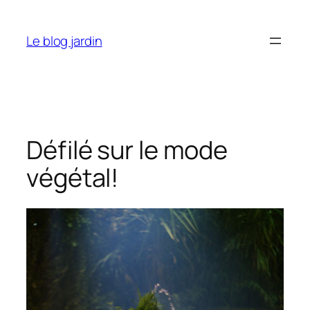
Aller
au
Le blog jardin
contenu
Défilé sur le mode
végétal!