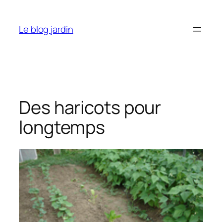
Aller
au
Le blog jardin
contenu
Des haricots pour
longtemps