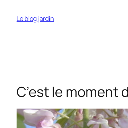
Aller
au
Le blog jardin
contenu
C’est le moment de