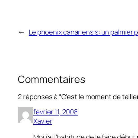
←
Le phoenix canariensis: un palmier p
Commentaires
2 réponses à “C’est le moment de tailler
février 11, 2008
Xavier
Moi j’ai l’habitude de le faire débu