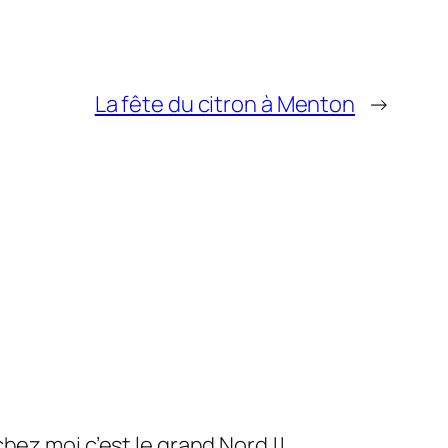
La fête du citron à Menton
→
chez moi c’est le grand Nord !!