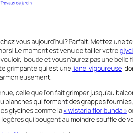
 
Travaux de jardin
au chez vous aujourd’hui? Parfait. Mettez une
hors! Le moment est venu de tailler votre
glyc
 vouloir, boude et vous n’aurez pas une belle 
te grimpante qui est une
liane vigoureuse
don
armonieusement.
nue, celle que l’on fait grimper jusqu’au balco
u blanches qui forment des grappes fournies, ma
Ces glycines comme la
« wistaria floribunda »
on
légères qui bougent au moindre souffle de ve