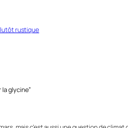
lutôt rustique
 la glycine”
t mars, mais c’est aussi une question de climat 