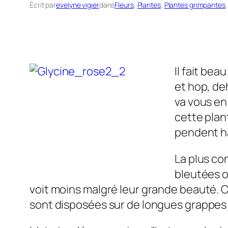
Écrit par
evelyne vigier
dans
Fleurs
, 
Plantes
, 
Plantes grimpantes
,
Il fait be
et hop, de
va vous en
cette plan
pendent h
La plus con
bleutées o
voit moins malgré leur grande beauté. 
sont disposées sur de longues grappes 