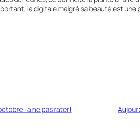
 important, la digitale malgré sa beauté est u
ctobre : à ne pas rater!
Aujour