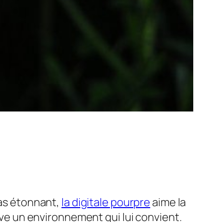
pas étonnant,
la digitale pourpre
aime la
uve un environnement qui lui convient.