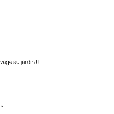
vage au jardin !!
c
*