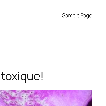
Sample Page
s toxique!