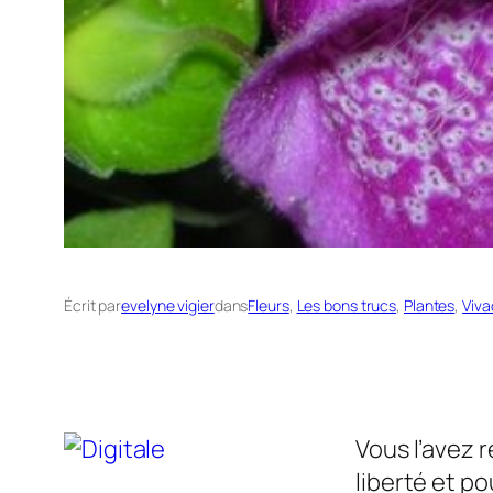
Écrit par
evelyne vigier
dans
Fleurs
, 
Les bons trucs
, 
Plantes
, 
Viva
Vous l’avez 
liberté et p