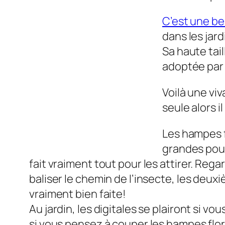
C’est une be
dans les jard
Sa haute tai
adoptée par l
Voilà une vi
seule alors i
Les hampes f
grandes pour
fait vraiment tout pour les attirer. Rega
baliser le chemin de l’insecte, les deux
vraiment bien faite!
Au jardin, les digitales se plairont si 
si vous pensez à couper les hampes flora