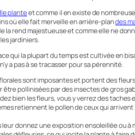
lle plante
et comme il en existe de nombreuses
ins où elle fait merveille en arrière-plan
des ma
lle la rend majestueuse et comme elle ne donne
es jardiniers.
vace qui la plupart du temps est cultivée en bi
l n’y a pas à se tracasser pour sa pérennité.
lorales sont imposantes et portent des fleu
 être pollinisées par des insectes de gros ga
rdez bien les fleurs, vous y verrez des taches e
ièmes retiennent le pollen de ceux qui arrivent
vous leur donnez une exposition ensoleillée ou 
les défleuries, ce qui incite la plante à faire