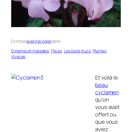
Écrit par
evelyne vigier
dans
Ennemis et maladies
, 
Fleurs
, 
Les bons trucs
, 
Plantes
, 
Vivaces
Et voilà le
beau
cyclamen
qu’on
vous avait
offert ou
que vous
aviez