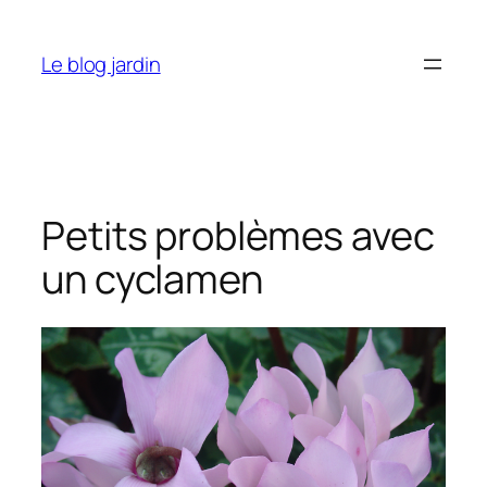
Aller
au
Le blog jardin
contenu
Petits problèmes avec
un cyclamen