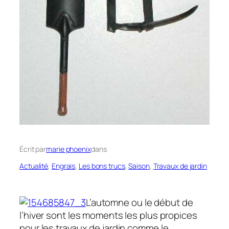
Écrit par
marie phoenix
dans
Actualité
, 
Engrais
, 
Les bons trucs
, 
Saison
, 
Travaux de jardin
L’automne ou le début de
l’hiver sont les moments les plus propices
pour les travaux de jardin comme le