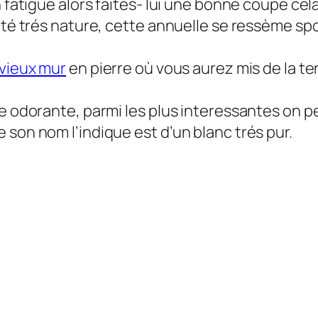
fatigue alors faites- lui une bonne coupe cela l’
 coté trés nature, cette annuelle se ressème 
 vieux mur
en pierre où vous aurez mis de la ter
e odorante, parmi les plus interessantes on peu
 son nom l’indique est d’un blanc trés pur.