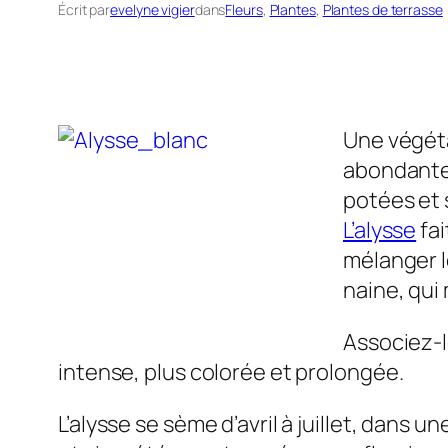
Écrit par
evelyne vigier
dans
Fleurs
, 
Plantes
, 
Plantes de terrasse
Une végétat
abondante,
potées et s
L’alysse
fai
mélanger l
naine, qui
Associez-l
intense, plus colorée et prolongée.
L’alysse se sème d’avril à juillet, dans 