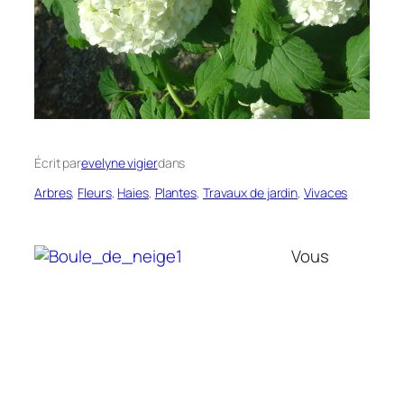
Écrit par
evelyne vigier
dans
Arbres
, 
Fleurs
, 
Haies
, 
Plantes
, 
Travaux de jardin
, 
Vivaces
Vous