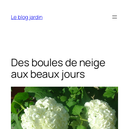
Aller
au
Le blog jardin
contenu
Des boules de neige
aux beaux jours