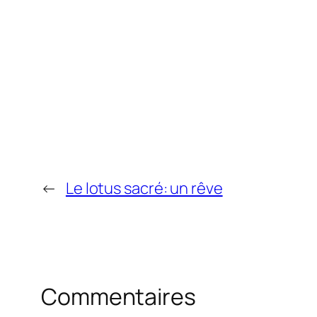
←
Le lotus sacré: un rêve
Commentaires