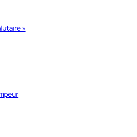
lutaire »
impeur