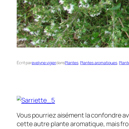
Écrit par
evelyne vigier
dans
Plantes
, 
Plantes aromatiques
, 
Plant
Vous pourriez aisément la confondre a
cette autre plante aromatique, mais frois