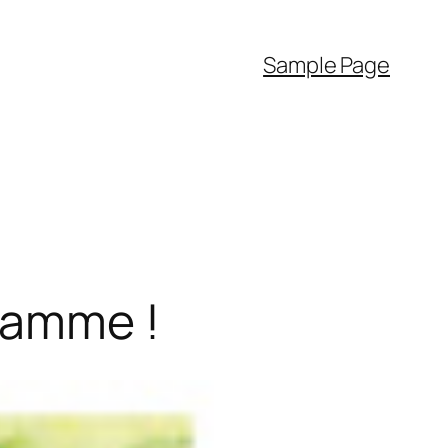
Sample Page
gramme !