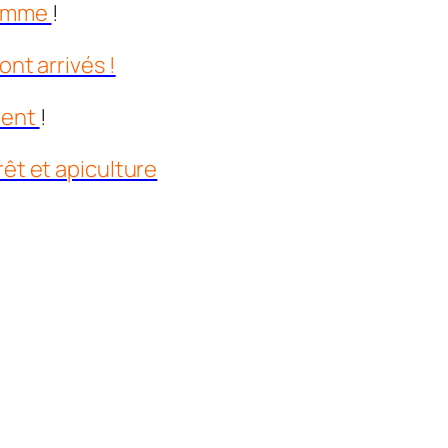
gramme
!
ont arrivés !
ment
!
rêt et apiculture