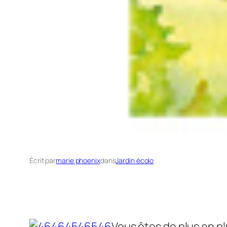
Écrit par
marie phoenix
dans
Jardin écolo
Vous êtes de plus en pl