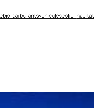
ue
bio-carburants
véhicules
éolien
habitat