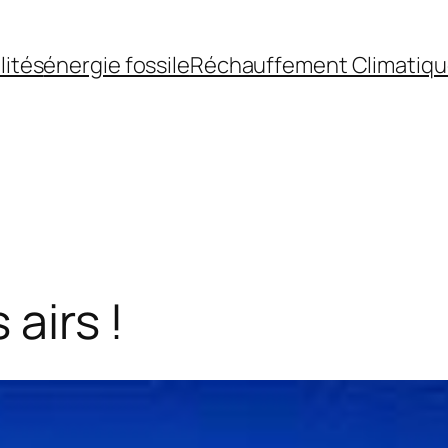
lités
énergie fossile
Réchauffement Climatiq
 airs !