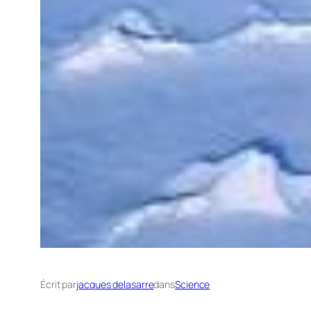
Écrit par
jacques delasarre
dans
Science