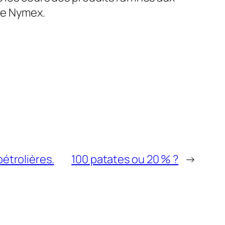
 le Nymex.
étrolières.
100 patates ou 20 % ?
→