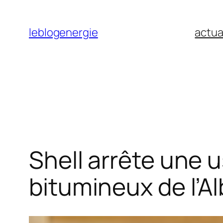
Aller
au
leblogenergie
actua
contenu
Shell arrête une 
bitumineux de l’Al