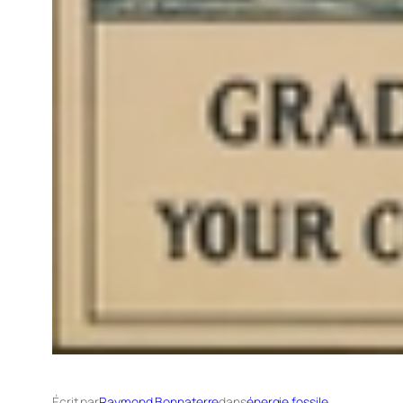
Écrit par
Raymond Bonnaterre
dans
énergie fossile