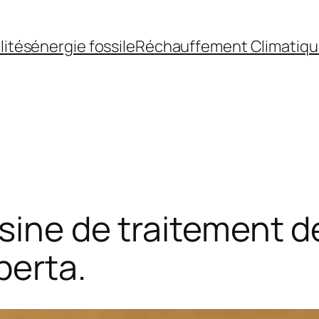
lités
énergie fossile
Réchauffement Climatiq
usine de traitement d
berta.