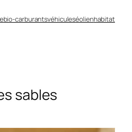
ue
bio-carburants
véhicules
éolien
habitat
es sables