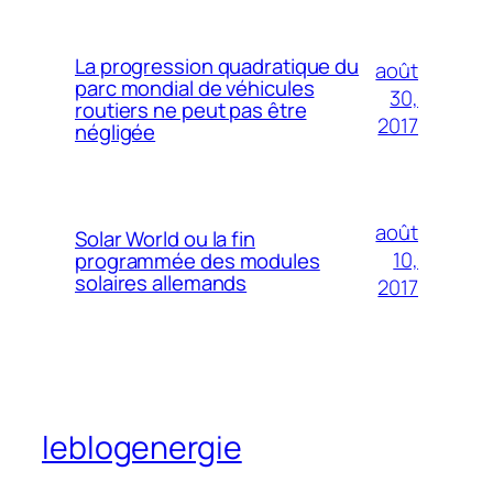
La progression quadratique du
août
parc mondial de véhicules
30,
routiers ne peut pas être
2017
négligée
août
Solar World ou la fin
10,
programmée des modules
solaires allemands
2017
leblogenergie