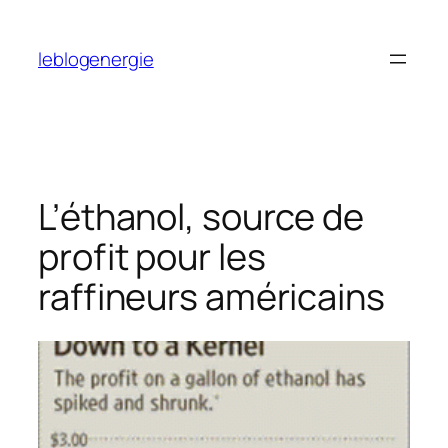
Aller
au
leblogenergie
contenu
L’éthanol, source de
profit pour les
raffineurs américains