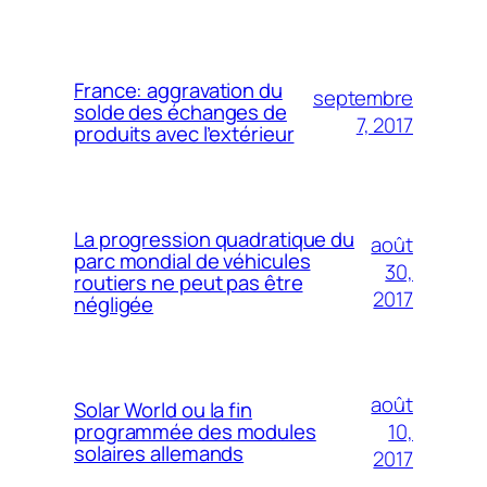
France: aggravation du
septembre
solde des échanges de
7, 2017
produits avec l’extérieur
La progression quadratique du
août
parc mondial de véhicules
30,
routiers ne peut pas être
2017
négligée
août
Solar World ou la fin
10,
programmée des modules
solaires allemands
2017