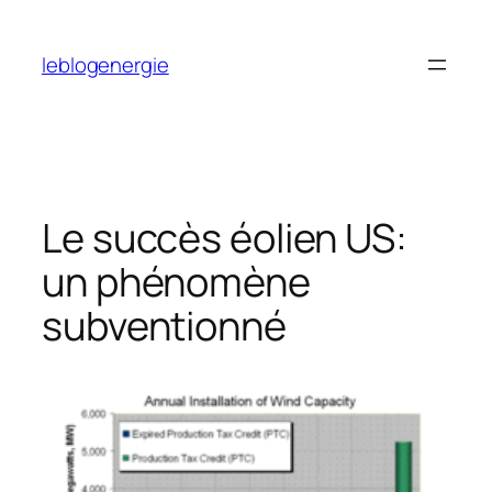
Aller
au
leblogenergie
contenu
Le succès éolien US:
un phénomène
subventionné