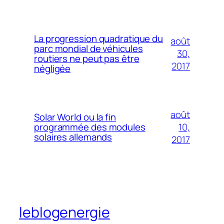
La progression quadratique du
août
parc mondial de véhicules
30,
routiers ne peut pas être
2017
négligée
août
Solar World ou la fin
10,
programmée des modules
solaires allemands
2017
leblogenergie