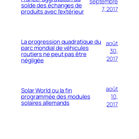
septembre
solde des échanges de
7, 2017
produits avec l’extérieur
La progression quadratique du
août
parc mondial de véhicules
30,
routiers ne peut pas être
2017
négligée
août
Solar World ou la fin
10,
programmée des modules
solaires allemands
2017