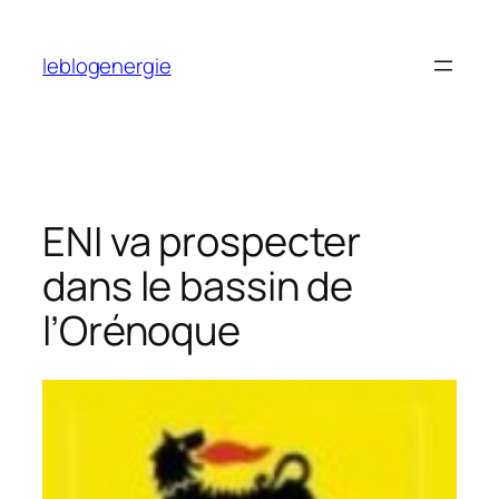
Aller
au
leblogenergie
contenu
ENI va prospecter
dans le bassin de
l’Orénoque