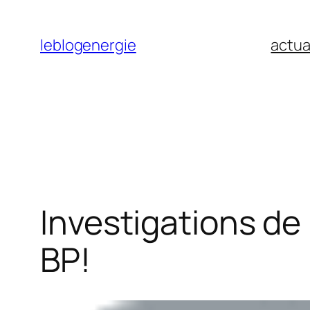
Aller
au
leblogenergie
actua
contenu
Investigations de 
BP!