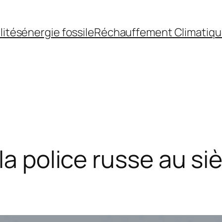
lités
énergie fossile
Réchauffement Climatiq
la police russe au si