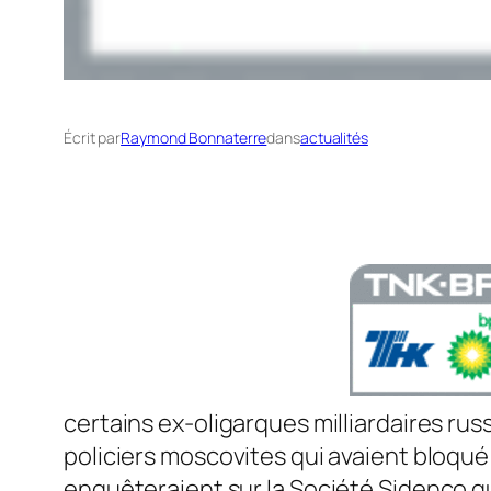
Écrit par
Raymond Bonnaterre
dans
actualités
certains ex-oligarques milliardaires russ
policiers moscovites qui avaient bloqué 
enquêteraient sur la Société Sidenco qu