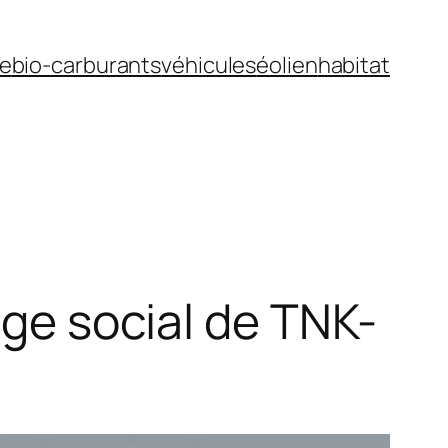
ue
bio-carburants
véhicules
éolien
habitat
ège social de TNK-