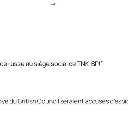
→
ice russe au siège social de TNK-BP!”
é du British Council seraient accusés d’espio