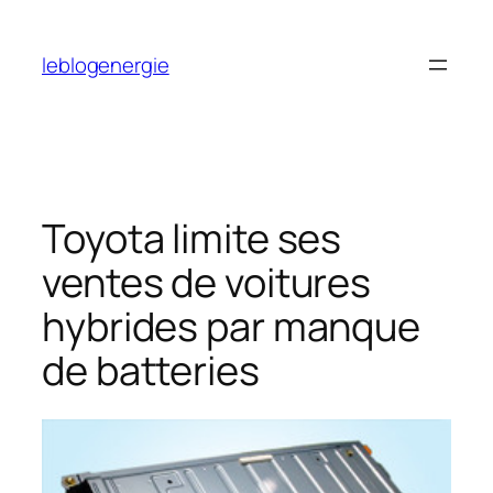
Aller
au
leblogenergie
contenu
Toyota limite ses
ventes de voitures
hybrides par manque
de batteries