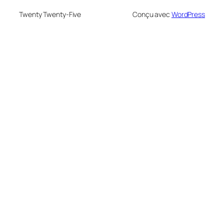
Twenty Twenty-Five
Conçu avec
WordPress