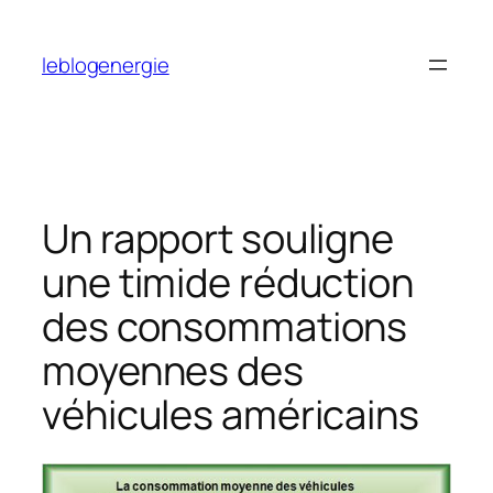
Aller
au
leblogenergie
contenu
Un rapport souligne
une timide réduction
des consommations
moyennes des
véhicules américains