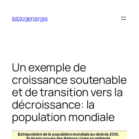
Aller
au
leblogenergie
contenu
Un exemple de
croissance soutenable
et de transition vers la
décroissance: la
population mondiale