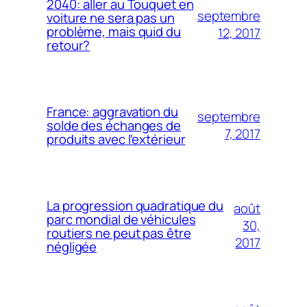
2040: aller au Touquet en
septembre
voiture ne sera pas un
problème, mais quid du
12, 2017
retour?
France: aggravation du
septembre
solde des échanges de
7, 2017
produits avec l’extérieur
La progression quadratique du
août
parc mondial de véhicules
30,
routiers ne peut pas être
2017
négligée