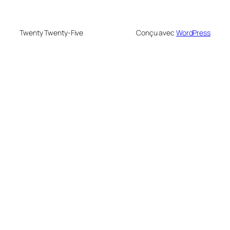
Twenty Twenty-Five
Conçu avec
WordPress