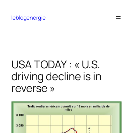
Aller
au
leblogenergie
contenu
USA TODAY : « U.S.
driving decline is in
reverse »