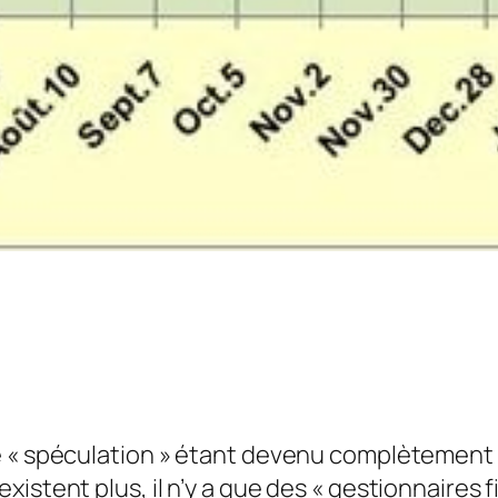
« spéculation » étant devenu complètement rin
istent plus, il n’y a que des « gestionnaires f