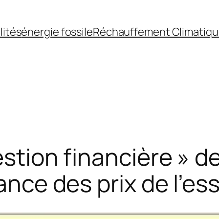
lités
énergie fossile
Réchauffement Climatiq
estion financière » d
lance des prix de l’e