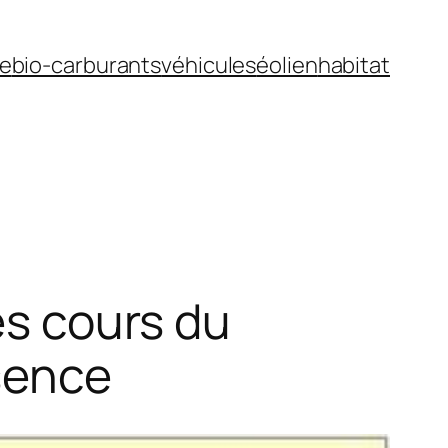
ue
bio-carburants
véhicules
éolien
habitat
es cours du
ssence