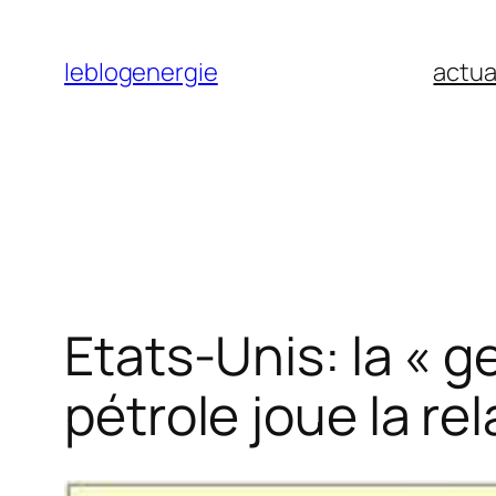
Aller
au
leblogenergie
actua
contenu
Etats-Unis: la « g
pétrole joue la re