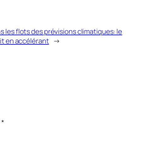
 les flots des prévisions climatiques: le
ait en accélérant
→
c
*