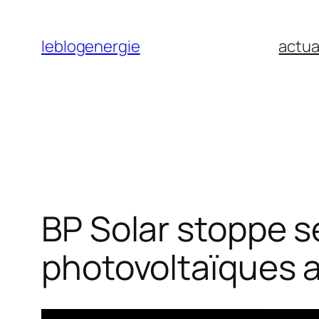
Aller
au
leblogenergie
actua
contenu
BP Solar stoppe 
photovoltaïques 