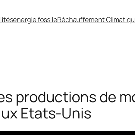
lités
énergie fossile
Réchauffement Climatiq
ses productions de m
aux Etats-Unis