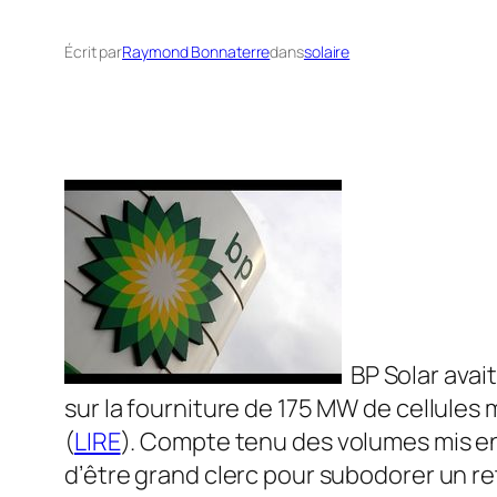
Écrit par
Raymond Bonnaterre
dans
solaire
BP Solar avait
sur la fourniture de 175 MW de cellules
(
LIRE
). Compte tenu des volumes mis en 
d’être grand clerc pour subodorer un r