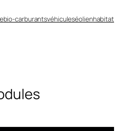
ue
bio-carburants
véhicules
éolien
habitat
odules