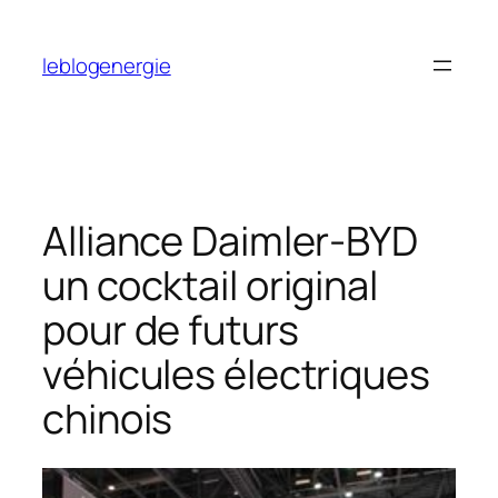
Aller
au
leblogenergie
contenu
Alliance Daimler-BYD
un cocktail original
pour de futurs
véhicules électriques
chinois