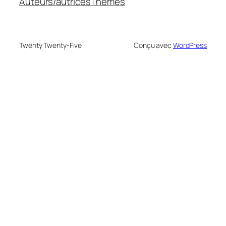
Auteurs/autrices
Thèmes
Twenty Twenty-Five
Conçu avec
WordPress