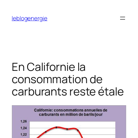
Aller
au
leblogenergie
contenu
En Californie la
consommation de
carburants reste étale