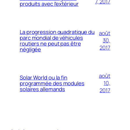
7, 2017
produits avec l’extérieur
La progression quadratique du
août
parc mondial de véhicules
30,
routiers ne peut pas être
2017
négligée
août
Solar World ou la fin
10,
programmée des modules
solaires allemands
2017