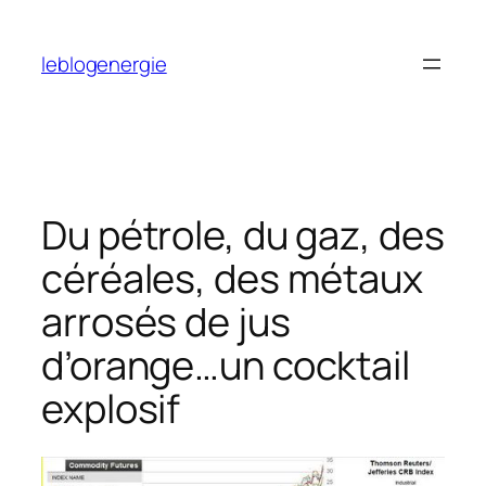
Aller
au
leblogenergie
contenu
Du pétrole, du gaz, des
céréales, des métaux
arrosés de jus
d’orange…un cocktail
explosif