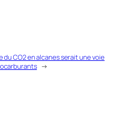
e du CO2 en alcanes serait une voie
iocarburants
→