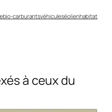
ue
bio-carburants
véhicules
éolien
habitat
exés à ceux du