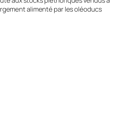
faute aux stocks pléthoriques vendus à
argement alimenté par les oléoducs