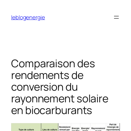
Aller
au
leblogenergie
contenu
Comparaison des
rendements de
conversion du
rayonnement solaire
en biocarburants