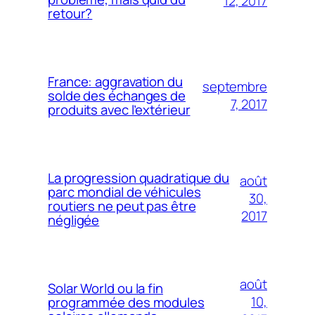
12, 2017
retour?
France: aggravation du
septembre
solde des échanges de
7, 2017
produits avec l’extérieur
La progression quadratique du
août
parc mondial de véhicules
30,
routiers ne peut pas être
2017
négligée
août
Solar World ou la fin
10,
programmée des modules