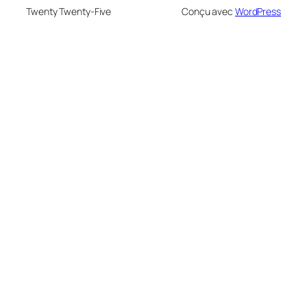
Twenty Twenty-Five
Conçu avec
WordPress