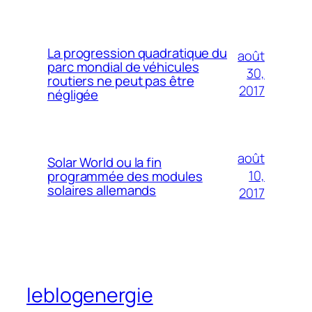
La progression quadratique du
août
parc mondial de véhicules
30,
routiers ne peut pas être
2017
négligée
août
Solar World ou la fin
10,
programmée des modules
solaires allemands
2017
leblogenergie