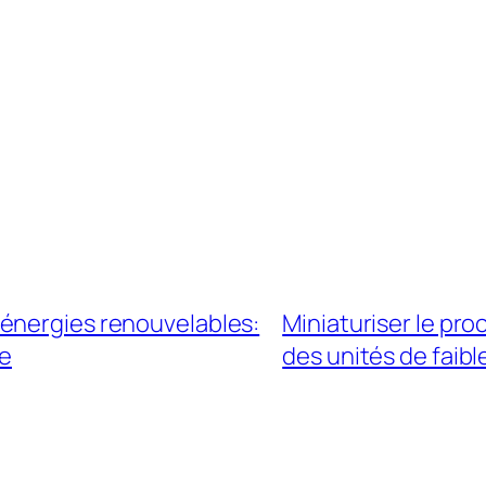
énergies renouvelables:
Miniaturiser le pr
te
des unités de faibl