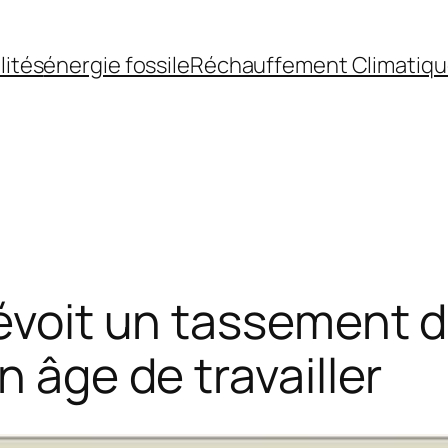
lités
énergie fossile
Réchauffement Climatiq
révoit un tassement d
n âge de travailler