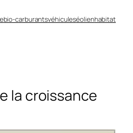
ue
bio-carburants
véhicules
éolien
habitat
e la croissance