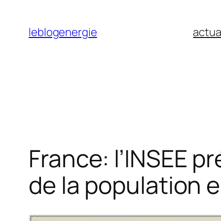
Aller
au
leblogenergie
actua
contenu
France: l’INSEE p
de la population e