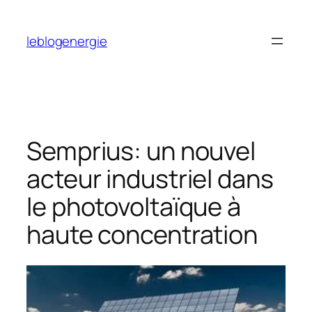
Aller
au
leblogenergie
contenu
Semprius: un nouvel
acteur industriel dans
le photovoltaïque à
haute concentration