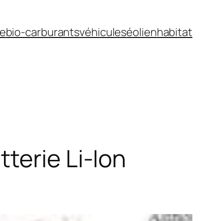
ue
bio-carburants
véhicules
éolien
habitat
terie Li-Ion