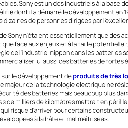
ables. Sony est un des industriels à la base d
élifié dont il a démarré le développement en 1
 dizaines de personnes dirigées par l’excelle
s de Sony n’étaient essentiellement que des 
 que face aux enjeux et à la taille potentielle
ie de l’industriel nippon dans les batteries s
mercialiser lui aussi ces batteries de fortes é
 sur le développement de
produits de très l
sque majeur de la technologie électrique ne rési
 sécurité des batteries mais beaucoup plus dans
 de milliers de kilomètres mettrait en péril l
ui risque d’arriver pour certains constructeu
veloppées à la hâte et mal maîtrisées.