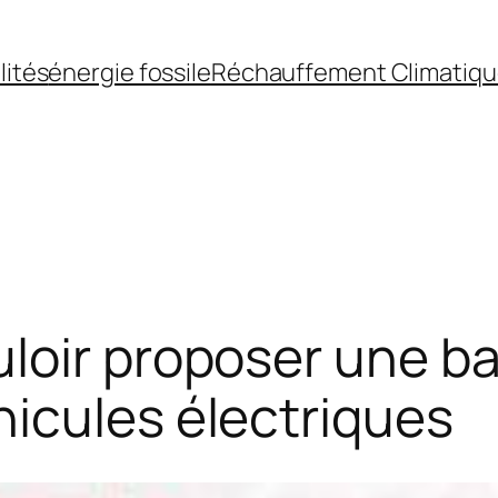
lités
énergie fossile
Réchauffement Climatiq
oir proposer une bat
icules électriques