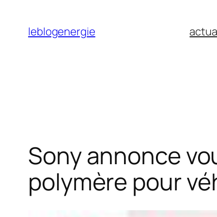
Aller
au
leblogenergie
actua
contenu
Sony annonce voul
polymère pour véh