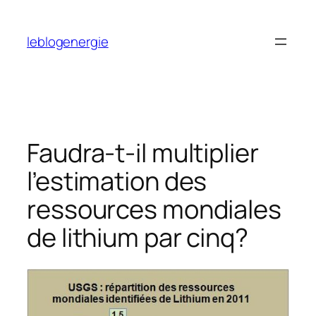
Aller
au
leblogenergie
contenu
Faudra-t-il multiplier
l’estimation des
ressources mondiales
de lithium par cinq?