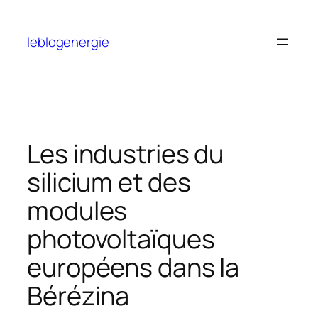
Aller
au
leblogenergie
contenu
Les industries du
silicium et des
modules
photovoltaïques
européens dans la
Bérézina