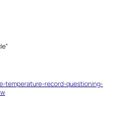
le”
te-temperature-record-questioning-
tw