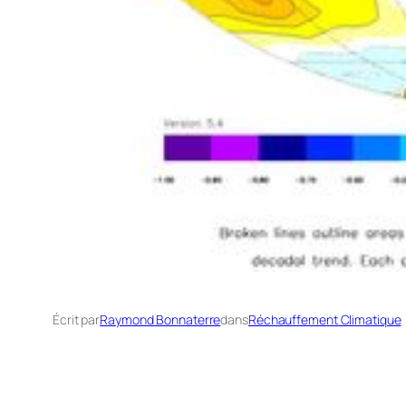
Écrit par
Raymond Bonnaterre
dans
Réchauffement Climatique