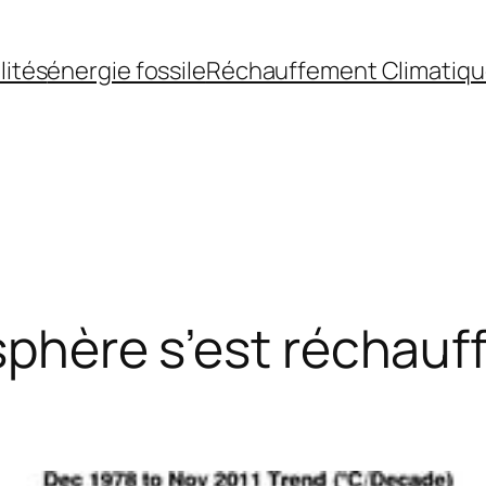
lités
énergie fossile
Réchauffement Climatiq
osphère s’est réchau