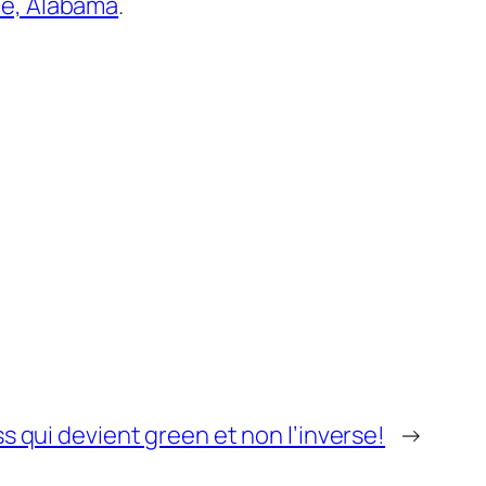
lle, Alabama
.
ss qui devient green et non l’inverse!
→