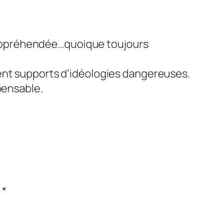
x appréhendée…quoique toujours
nt supports d’idéologies dangereuses.
spensable.
c
*