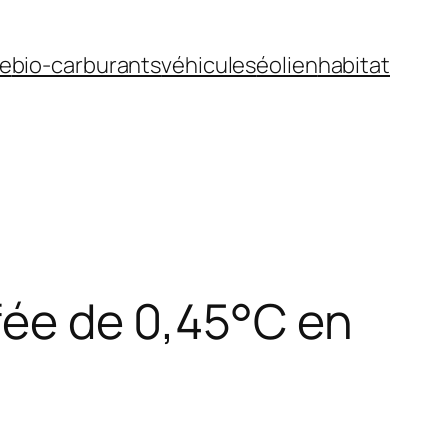
ue
bio-carburants
véhicules
éolien
habitat
ffée de 0,45°C en