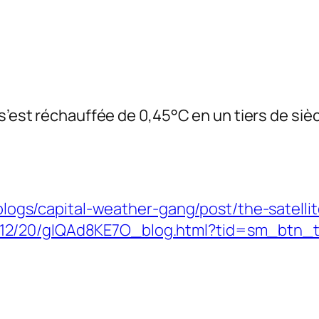
s’est réchauffée de 0,45°C en un tiers de sièc
logs/capital-weather-gang/post/the-satelli
11/12/20/gIQAd8KE7O_blog.html?tid=sm_btn_