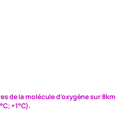
res de la molécule d’oxygène sur 8km
°C; +1°C).