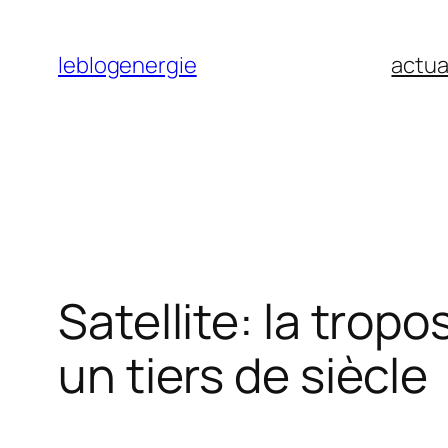
Aller
au
leblogenergie
actua
contenu
Satellite: la trop
un tiers de siècle