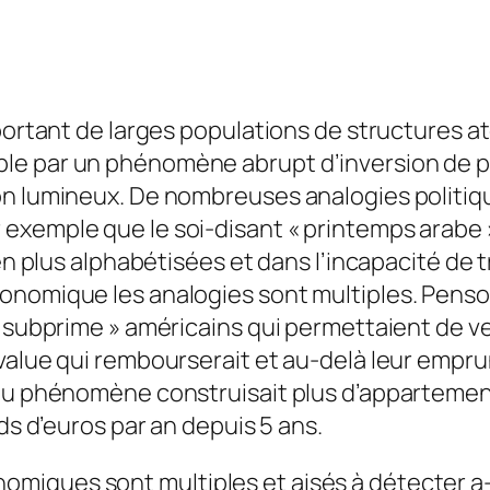
portant de larges populations de structures 
ble par un phénomène abrupt d’inversion de 
on lumineux. De nombreuses analogies politiqu
exemple que le soi-disant « printemps arabe
 en plus alphabétisées et dans l’incapacité de
onomique les analogies sont multiples. Penson
 « subprime » américains qui permettaient de 
alue qui rembourserait et au-delà leur emprunt
du phénomène construisait plus d’appartement 
ds d’euros par an depuis 5 ans.
iques sont multiples et aisés à détecter a-