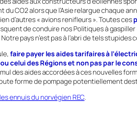
des aides aux constructeurs d’éoliennes spons
nt du CO2 alors que l’Asie relargue chaque ann
n d’autres « avions renifleurs ». Toutes ces
p
isquent de conduire nos Politiques à gaspill
otre pays n’est pas à l’abri de tels stupides 
ule,
faire payer les aides tarifaires à l’élect
t ou celui des Régions et non pas par le c
umul des aides accordées à ces nouvelles for
 toute forme de pompage potentiellement dest
les ennuis du norvégien REC
.