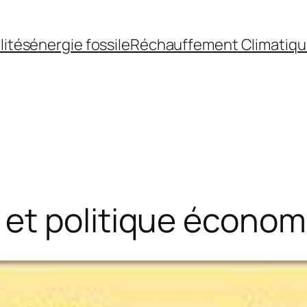
lités
énergie fossile
Réchauffement Climatiq
et politique économ