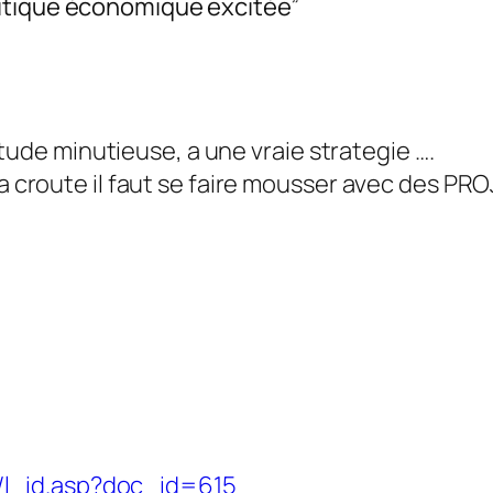
itique économique excitée”
tude minutieuse, a une vraie strategie ….
croute il faut se faire mousser avec des PRO
l/l_id.asp?doc_id=615