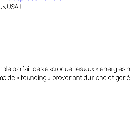
ux USA !
ple parfait des escroqueries aux « énergies nou
rme de « founding » provenant du riche et gén