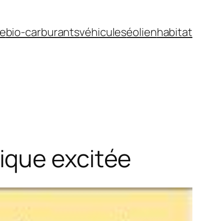
ue
bio-carburants
véhicules
éolien
habitat
ique excitée