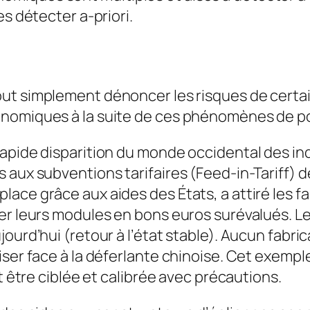
es détecter a-priori.
tout simplement dénoncer les risques de cert
conomiques à la suite de ces phénomènes de 
rapide disparition du monde occidental des i
 aux subventions tarifaires (Feed-in-Tariff) d
ce grâce aux aides des États, a attiré les fab
r leurs modules en bons euros surévalués. Le p
ourd’hui (retour à l’état stable). Aucun fabrica
liser face à la déferlante chinoise. Cet exem
t être ciblée et calibrée avec précautions.