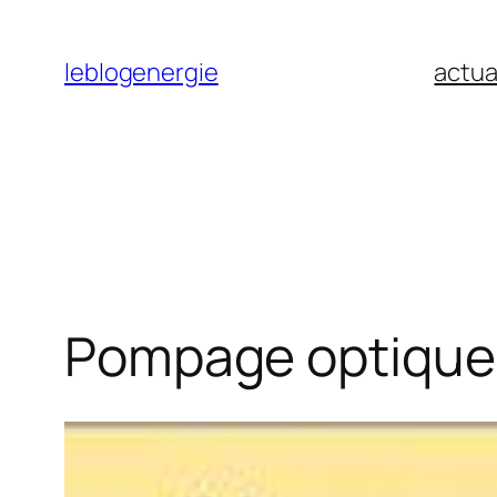
Aller
au
leblogenergie
actua
contenu
Pompage optique 