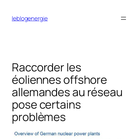
Aller
au
leblogenergie
contenu
Raccorder les
éoliennes offshore
allemandes au réseau
pose certains
problèmes