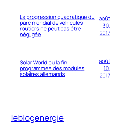
La progression quadratique du
août
parc mondial de véhicules
30,
routiers ne peut pas être
2017
négligée
août
Solar World ou la fin
10,
programmée des modules
solaires allemands
2017
leblogenergie