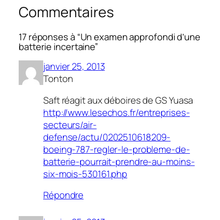
Commentaires
17 réponses à “Un examen approfondi d’une
batterie incertaine”
janvier 25, 2013
Tonton
Saft réagit aux déboires de GS Yuasa
http://www.lesechos.fr/entreprises-
secteurs/air-
defense/actu/0202510618209-
boeing-787-regler-le-probleme-de-
batterie-pourrait-prendre-au-moins-
six-mois-530161.php
Répondre