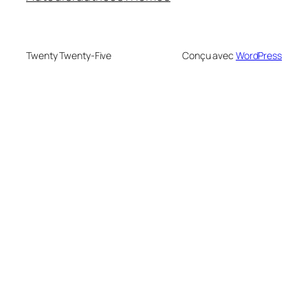
Twenty Twenty-Five
Conçu avec
WordPress