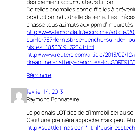
des premiers accumulateurs Li-Ion.
De telles anomalies sont difficiles à préveni
production industrielle de série. Il est néces
chasse tous azimuts aux ppm d’impuretés 
http://www.lemonde.fr/economie/article/20
sur-le-787-le-ntsb-se-penche-sur-de-nou
pistes_1830619_3234.html
http://www.reuters.com/article/2013/02/12
dreamliner-battery-dendrites-idUSBRE91B
Répondre
février 14, 2013
Raymond Bonnaterre
Le polonais LOT décide d’immobiliser au sol
C’est une première approche mais peut être
http://seattletimes.com/html/businesste