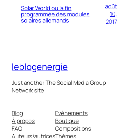
août
Solar World ou la fin
10,
programmée des modules
solaires allemands
2017
leblogenergie
Just another The Social Media Group
Network site
Blog
Évènements
À propos
Boutique
FAQ
Compositions
Auteurs/autrices
Thèmes