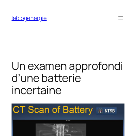
Aller
au
leblogenergie
contenu
Un examen approfondi
d’une batterie
incertaine