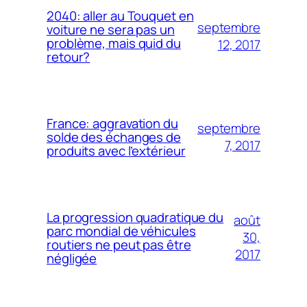
2040: aller au Touquet en
septembre
voiture ne sera pas un
problème, mais quid du
12, 2017
retour?
France: aggravation du
septembre
solde des échanges de
7, 2017
produits avec l’extérieur
La progression quadratique du
août
parc mondial de véhicules
30,
routiers ne peut pas être
2017
négligée