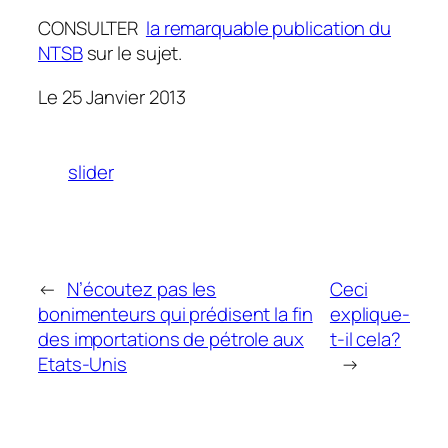
CONSULTER
la remarquable publication du
NTSB
sur le sujet.
Le 25 Janvier 2013
slider
←
N’écoutez pas les
Ceci
bonimenteurs qui prédisent la fin
explique-
des importations de pétrole aux
t-il cela?
Etats-Unis
→