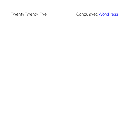
Twenty Twenty-Five
Conçu avec
WordPress