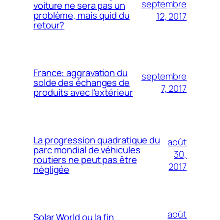
septembre
voiture ne sera pas un
problème, mais quid du
12, 2017
retour?
France: aggravation du
septembre
solde des échanges de
7, 2017
produits avec l’extérieur
La progression quadratique du
août
parc mondial de véhicules
30,
routiers ne peut pas être
2017
négligée
août
Solar World ou la fin