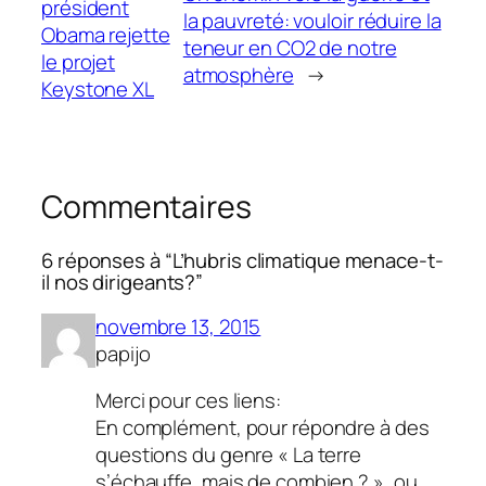
président
la pauvreté: vouloir réduire la
Obama rejette
teneur en CO2 de notre
le projet
atmosphère
→
Keystone XL
Commentaires
6 réponses à “L’hubris climatique menace-t-
il nos dirigeants?”
novembre 13, 2015
papijo
Merci pour ces liens:
En complément, pour répondre à des
questions du genre « La terre
s’échauffe, mais de combien ? », ou