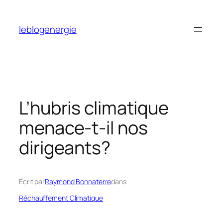
Aller
au
leblogenergie
contenu
L’hubris climatique
menace-t-il nos
dirigeants?
Écrit par
Raymond Bonnaterre
dans
Réchauffement Climatique