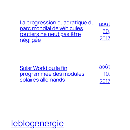
La progression quadratique du
août
parc mondial de véhicules
30,
routiers ne peut pas être
2017
négligée
août
Solar World ou la fin
10,
programmée des modules
solaires allemands
2017
leblogenergie