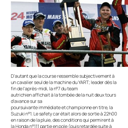
D'autant que la course ressemble subjectivement à
un cavalier seul de la machine du YART; leader dès la
fin de l'après-midi, la n°7 du team
autrichien affichait à la tombée de la nuit deux tours
d'avance sur sa
poursuivante immédiate et championne en titre, la
Suzuki n°1. Le
safety car
était alors de sortie à 22h00
en raison de la pluie, des conditions qui permirent à
la Honda n°111 partie en pole (puis retardée suite à