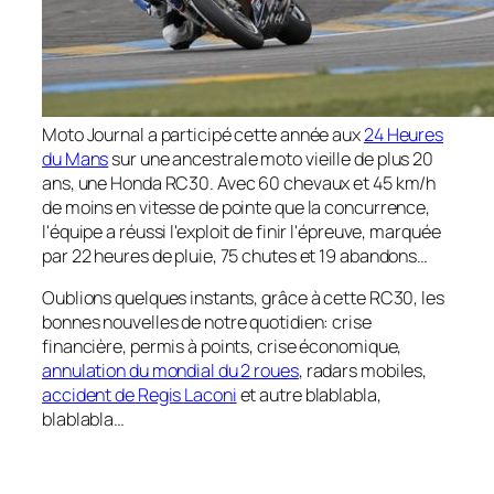
Moto Journal a participé cette année aux
24 Heures
du Mans
sur une ancestrale moto vieille de plus 20
ans, une Honda RC30. Avec 60 chevaux et 45 km/h
de moins en vitesse de pointe que la concurrence,
l'équipe a réussi l'exploit de finir l'épreuve, marquée
par 22 heures de pluie, 75 chutes et 19 abandons…
Oublions quelques instants, grâce à cette RC30, les
bonnes nouvelles de notre quotidien: crise
financière, permis à points, crise économique,
annulation du mondial du 2 roues
, radars mobiles,
accident de Regis Laconi
et autre blablabla,
blablabla…