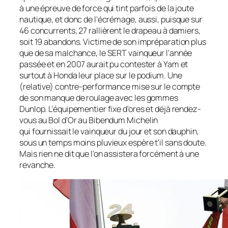
à une épreuve de force qui tint parfois de la joute
nautique, et donc de l'écrémage, aussi, puisque sur
46 concurrents, 27 rallièrent le drapeau à damiers,
soit 19 abandons. Victime de son impréparation plus
que de sa malchance, le SERT vainqueur l'année
passée et en 2007 aurait pu contester à Yam et
surtout à Honda leur place sur le podium. Une
(relative) contre-performance mise sur le compte
de son manque de roulage avec les gommes
Dunlop. L'équipementier fixe d'ores et déjà rendez-
vous au Bol d'Or au Bibendum Mic
helin
qui fournissait le vainqueur du jour et son dauphin,
sous un temps moins pluvieux espère t'il sans doute.
Mais rien ne dit que l'on assistera forcément à une
revanche.