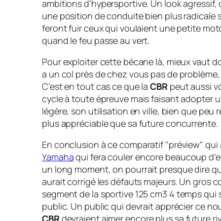
ambitions d’hypersportive. Un look agressif,
une position de conduite bien plus radicale
feront fuir ceux qui voulaient une petite moto 
quand le feu passe au vert.
Pour exploiter cette bécane là, mieux vaut do
a un col près de chez vous pas de problème, 
C’est en tout cas ce que la
CBR
peut aussi vou
cycle à toute épreuve mais faisant adopter un
légère, son utilisation en ville, bien que p
plus appréciable que sa future concurrente.
En conclusion à ce comparatif "préview" qui a
Yamaha
qui fera couler encore beaucoup d’e
un long moment, on pourrait presque dire que
aurait corrigé les défauts majeurs. Un gros c
segment de la sportive 125 cm3 4 temps qui 
public. Un public qui devrait apprécier ce n
CBR
devraient aimer encore plus sa future riv