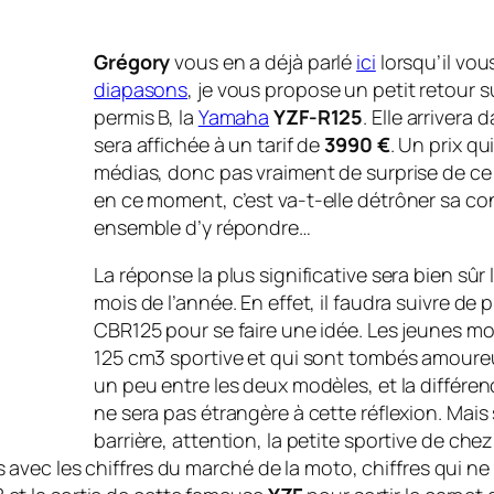
Grégory
vous en a déjà parlé
ici
lorsqu’il vo
diapasons
, je vous propose un petit retour
permis B, la
Yamaha
YZF-R125
. Elle arriver
sera affichée à un tarif de
3990 €
. Un prix q
médias, donc pas vraiment de surprise de ce c
en ce moment, c’est
va-t-elle détrôner sa co
ensemble d’y répondre…
La réponse la plus significative sera bien sû
mois de l’année. En effet, il faudra suivre de
CBR125 pour se faire une idée. Les jeunes m
125 cm3 sportive et qui sont tombés amoure
un peu entre les deux modèles, et la différen
ne sera pas étrangère à cette réflexion. Mais s
barrière, attention, la petite sportive de ch
vec les chiffres du marché de la moto, chiffres qui ne