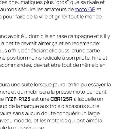
 des pneumatiques plus "gros" que sa rivale et
 saurons séduire les amateurs de
moto GP
et
pour faire de la ville et griller tout le monde
nc avoir élu domicile en rase campagne et s’il y
la petite devrait aimer ça et en redemander.
s offrir, bénéficiant elle aussi d’une partie
e position moins radicale à son pilote. Fine et
eu recommandée, devrait être tout de même bien
ura une suite lorsque j’aurai enfin pu essayer la
ncre et qui mobilisera la presse moto pendant
 l’
YZF-R125
est une
CBR125R
à laquelle on
oup de la marque aux trois diapasons sur le
saura sans aucun doute conquérir un large
ouveau modèle, et les motards qui ont aimé la
ale la plus sérieuse.