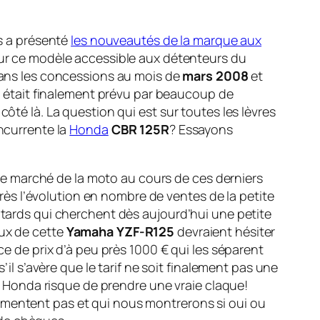
us a présenté
les nouveautés de la marque aux
 sur ce modèle accessible aux détenteurs du
a dans les concessions au mois de
mars 2008
et
ui était finalement prévu par beaucoup de
ôté là. La question qui est sur toutes les lèvres
ncurrente la
Honda
CBR 125R
?
Essayons
r le marché de la moto au cours de ces derniers
 près l’évolution en nombre de ventes de la petite
otards qui cherchent dès aujourd’hui une petite
ux de cette
Yamaha YZF-R125
devraient hésiter
ce de prix d’à peu près 1000 € qui les séparent
’il s’avère que le tarif ne soit finalement pas une
ez Honda risque de prendre une vraie claque!
 mentent pas et qui nous montrerons si oui ou