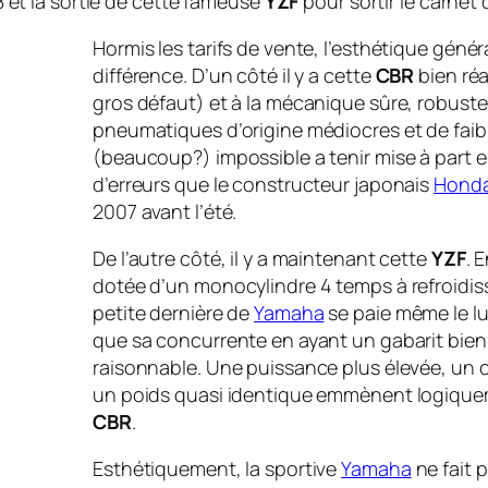
t la sortie de cette fameuse
YZF
pour sortir le carne
Hormis les tarifs de vente, l’esthétique généra
différence. D’un côté il y a cette
CBR
bien réa
gros défaut) et à la mécanique sûre, robuste
pneumatiques d’origine médiocres et de faibl
(beaucoup?) impossible a tenir mise à part e
d’erreurs que le constructeur japonais
Hond
2007 avant l’été.
De l’autre côté, il y a maintenant cette
YZF
. 
dotée d’un monocylindre 4 temps à refroidiss
petite dernière de
Yamaha
se paie même le lu
que sa concurrente en ayant un gabarit bien
raisonnable. Une puissance plus élevée, un co
un poids quasi identique emmènent logiquem
CBR
.
Esthétiquement, la sportive
Yamaha
ne fait 