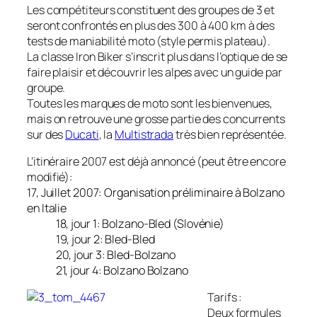
Les compétiteurs constituent des groupes de 3 et
seront confrontés en plus des 300 à 400 km à des
tests de maniabilité moto (style permis plateau).
La classe Iron Biker s’inscrit plus dans l’optique de se
faire plaisir et découvrir les alpes avec un guide par
groupe.
Toutes les marques de moto sont les bienvenues,
mais on retrouve une grosse partie des concurrents
sur des
Ducati
, la
Multistrada
très bien représentée.
L’itinéraire 2007 est déjà annoncé (peut être encore
modifié):
17, Juillet 2007: Organisation préliminaire à Bolzano
en Italie
18, jour 1: Bolzano-Bled (Slovénie)
19, jour 2: Bled-Bled
20, jour 3: Bled-Bolzano
21, jour 4: Bolzano Bolzano
Tarifs :
Deux formules