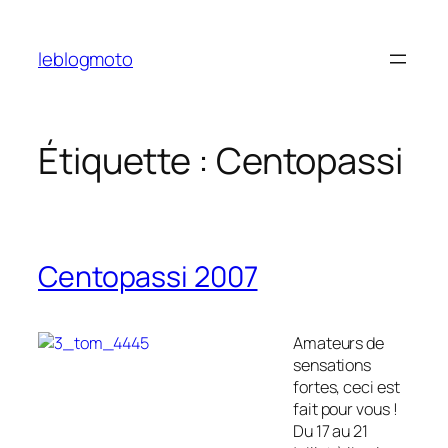
Aller
au
leblogmoto
contenu
Étiquette :
Centopassi
Centopassi 2007
Amateurs de
sensations
fortes, ceci est
fait pour vous !
Du 17 au 21