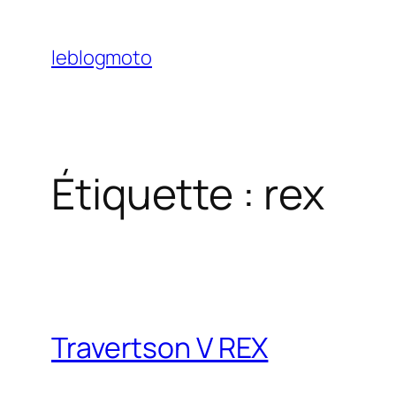
Aller
au
leblogmoto
contenu
Étiquette :
rex
Travertson V REX