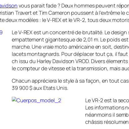
avidson
vous parait fade ? Deux hommes peuvent répon
ristian Travert et Tim Cameron poussent à l’extrême le 
 deux modèles : le V-REX et le VR-2, tous deux motorisé
Le V-REX est un concentré de brutalité. Le design 
empattement gigantesque de 2,01 m. Le poids est 
marche. Une vraie moto américaine en soit, destin
lacets montagnards. Pour déplacer tout ça, il fau
ch issu du Harley Davidson VROD. Divers élements
le compteur de vitesse et la transmission, mais au
Chacun appréciera le style à sa façon, en tout cas
39 900 $ aux Etats Unis.
Le VR-2 est la sec
Les informations n
néanmoins il sembl
châssis résolument