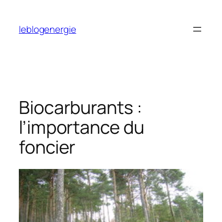
Aller
au
leblogenergie
contenu
Biocarburants :
l’importance du
foncier