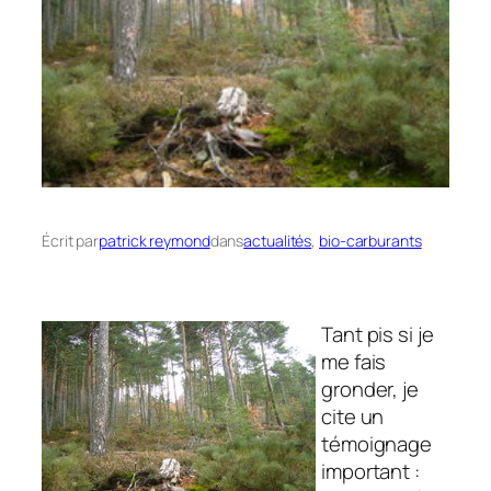
Écrit par
patrick reymond
dans
actualités
, 
bio-carburants
Tant pis si je
me fais
gronder, je
cite un
témoignage
important :